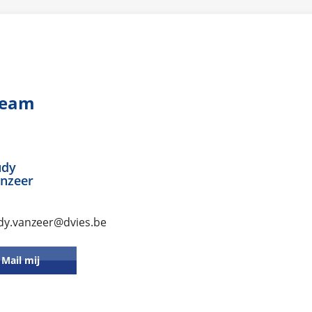
team
udy
nzeer
dy.vanzeer@dvies.be
Mail mij