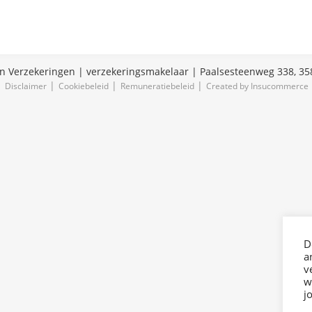
 Verzekeringen | verzekeringsmakelaar | Paalsesteenweg 338, 358
Disclaimer
Cookiebeleid
Remuneratiebeleid
Created by Insucommerce
D
a
v
w
j