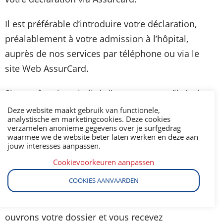
Il est préférable d’introduire votre déclaration,
préalablement à votre admission à l’hôpital,
auprès de nos services par téléphone ou via le
site Web AssurCard.
Si vous êtes hospitalisé d’urgence ou qu’il s’agit
d’une hospitalisation non planifiée, contactez-
Deze website maakt gebruik van functionele,
analystische en marketingcookies. Deze cookies
nous sans tarder.
verzamelen anonieme gegevens over je surfgedrag
waarmee we de website beter laten werken en deze aan
jouw interesses aanpassen.
B. Si vous ne possédez pas l’AssurCard,
introduisez votre déclaration directement auprès
Cookievoorkeuren aanpassen
de nous courtier par téléphone, fax ou via e-mail.
COOKIES AANVAARDEN
Dès l’introduction de votre déclaration, nous
ouvrons votre dossier et vous recevez