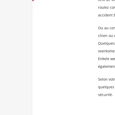
roulez con
accident 
Ou au con
chien ou 
Quelques 
overkomen
Enkele we
également
Selon vot
quelques 
sécurité.