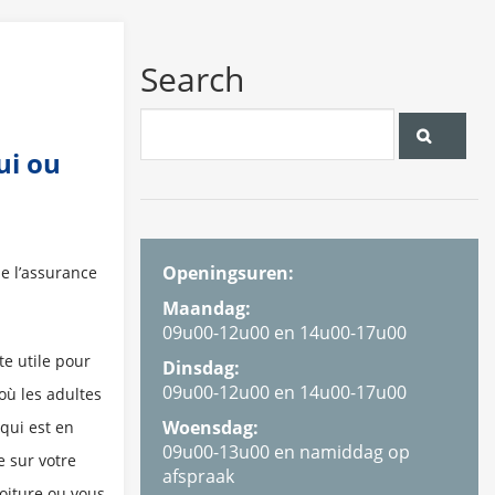
Search
ui ou
Openingsuren:
e l’assurance
Maandag:
09u00-12u00 en 14u00-17u00
e utile pour
Dinsdag:
09u00-12u00 en 14u00-17u00
où les adultes
Woensdag:
 qui est en
09u00-13u00 en namiddag op
e sur votre
afspraak
voiture ou vous