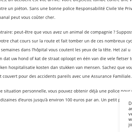
tre un piéton. Sans une bonne police Responsabilité Civile Vie Priv
banal peut vous coûter cher.
traire: peut-être que vous avez un animal de compagnie ? Suppos
votre chat cours sur la route et fait tomber un de ces nombreux cycl
semaines dans l’hôpital vous coutent les yeux de la tête. Het zal u
 dat uw hond of kat de straat oploopt en één van die vele fietser t
ken hospitalisatie kosten dan stukken van mensen. Sachez que vo
 couvert pour des accidents pareils avec une Assurance Familiale.
re situation personnelle, vous pouvez obtenir déjà une police pour 
dizaines d’euros jusqu’à environ 100 euros par an. Un petit prix 
D
a
v
w
j