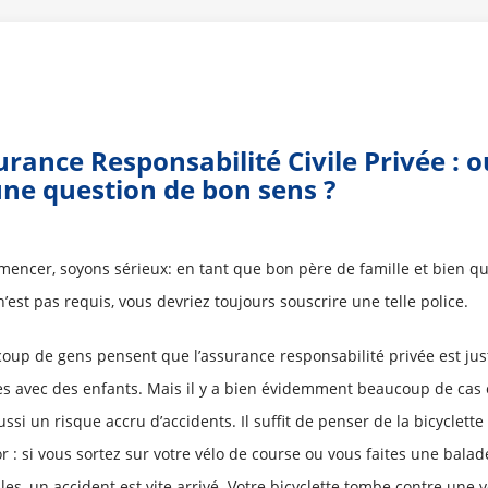
urance Responsabilité Civile Privée : o
ne question de bon sens ?
encer, soyons sérieux: en tant que bon père de famille et bien qu
n’est pas requis, vous devriez toujours souscrire une telle police.
oup de gens pensent que l’assurance responsabilité privée est just
les avec des enfants. Mais il y a bien évidemment beaucoup de cas 
ssi un risque accru d’accidents. Il suffit de penser de la bicyclette
r : si vous sortez sur votre vélo de course ou vous faites une balad
lles, un accident est vite arrivé. Votre bicyclette tombe contre une 