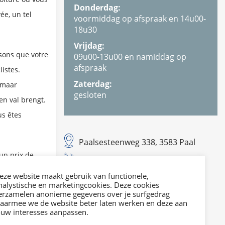
Donderdag:
ée, un tel
voormiddag op afspraak en 14u00-
18u30
Vrijdag:
sons que votre
09u00-13u00 en namiddag op
afspraak
istes.
Zaterdag:
 maar
gesloten
en val brengt.
us êtes
Paalsesteenweg 338, 3583 Paal
un prix de
T. 011 42 29 21
pour une grande
E. info@dvies.be
eze website maakt gebruik van functionele,
nalystische en marketingcookies. Deze cookies
erzamelen anonieme gegevens over je surfgedrag
Mail ons
aarmee we de website beter laten werken en deze aan
ouw interesses aanpassen.