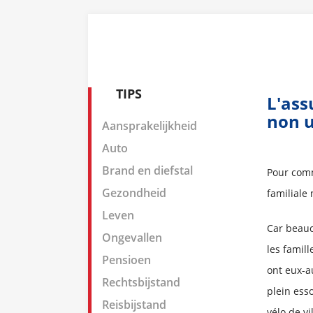
TIPS
L'ass
non u
Aansprakelijkheid
Auto
Brand en diefstal
Pour comm
Gezondheid
familiale 
Leven
Car beauc
Ongevallen
les famil
Pensioen
ont eux-au
Rechtsbijstand
plein esso
Reisbijstand
vélo de vi