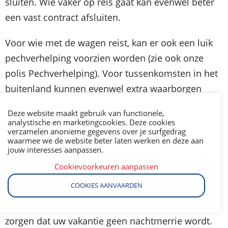
sluiten. Wie vaker op reis gaat kan evenwel beter
een vast contract afsluiten.
Voor wie met de wagen reist, kan er ook een luik
pechverhelping voorzien worden (zie ook onze
polis Pechverhelping). Voor tussenkomsten in het
buitenland kunnen evenwel extra waarborgen
opgenomen worden.
Deze website maakt gebruik van functionele,
analystische en marketingcookies. Deze cookies
Maar de belangrijkste waarborgen blijven
verzamelen anonieme gegevens over je surfgedrag
waarmee we de website beter laten werken en deze aan
natuurlijk de uitgebreide medische assistentie die
jouw interesses aanpassen.
in dergelijke polissen wordt opgenomen. Maar
Cookievoorkeuren aanpassen
ook de onderdelen “annulatieverzekering” en
COOKIES AANVAARDEN
“verlies van bagage” kunnen veel soelaas brengen
en u behoeden voor financiële gevolgen of ervoor
zorgen dat uw vakantie geen nachtmerrie wordt.