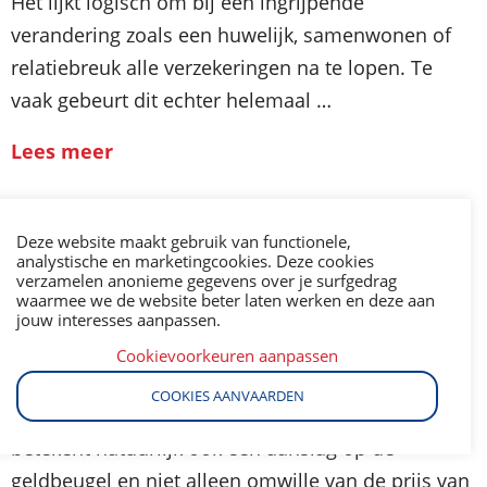
Het lijkt logisch om bij een ingrijpende
verandering zoals een huwelijk, samenwonen of
relatiebreuk alle verzekeringen na te lopen. Te
vaak gebeurt dit echter helemaal …
Lees meer
Deze website maakt gebruik van functionele,
30 mei 2014
analystische en marketingcookies. Deze cookies
verzamelen anonieme gegevens over je surfgedrag
waarmee we de website beter laten werken en deze aan
jouw interesses aanpassen.
Niet rokers betalen minder voor hun
levensverzekering
Cookievoorkeuren aanpassen
COOKIES AANVAARDEN
Roken is slecht voor de gezondheid. En het
betekent natuurlijk ook een aanslag op de
geldbeugel en niet alleen omwille van de prijs van