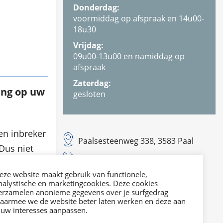
Donderdag:
voormiddag op afspraak en 14u00-
18u30
Vrijdag:
09u00-13u00 en namiddag op
afspraak
Zaterdag:
ing op uw
gesloten
en inbreker
Paalsesteenweg 338, 3583 Paal
Dus niet
T. 011 42 29 21
 maar ook …
E. info@dvies.be
eze website maakt gebruik van functionele,
nalystische en marketingcookies. Deze cookies
erzamelen anonieme gegevens over je surfgedrag
Mail ons
aarmee we de website beter laten werken en deze aan
ouw interesses aanpassen.