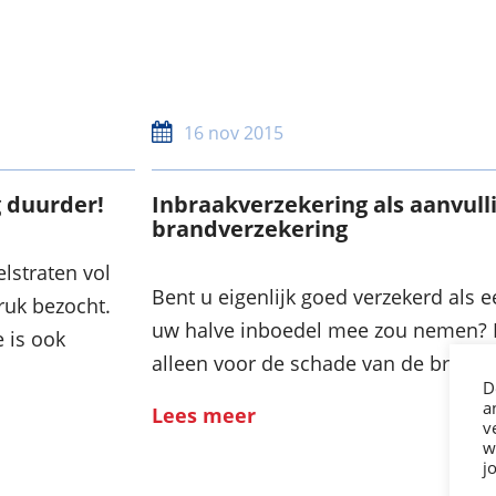
16 nov 2015
 duurder!
Inbraakverzekering als aanvull
brandverzekering
lstraten vol
Bent u eigenlijk goed verzekerd als e
ruk bezocht.
uw halve inboedel mee zou nemen? 
 is ook
alleen voor de schade van de braak
D
a
Lees meer
v
w
j