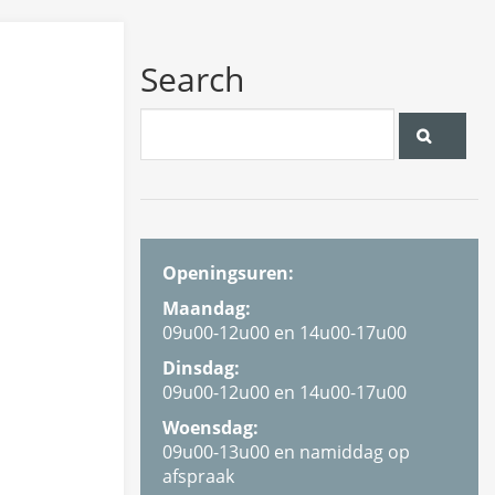
Search
Openingsuren:
Maandag:
09u00-12u00 en 14u00-17u00
Dinsdag:
09u00-12u00 en 14u00-17u00
Woensdag:
09u00-13u00 en namiddag op
afspraak