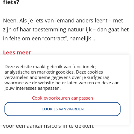
fiets?
Neen. Als je iets van iemand anders leent – met
zijn of haar toestemming natuurlijk – dan gaat het
in feite om een “contract”, namelijk …
Lees meer
Deze website maakt gebruik van functionele,
30 jun 2014
analystische en marketingcookies. Deze cookies
verzamelen anonieme gegevens over je surfgedrag
waarmee we de website beter laten werken en deze aan
jouw interesses aanpassen.
Zekerheid voor je webshop !
Cookievoorkeuren aanpassen
Wie een webshop start denkt er niet altijd aan dat
COOKIES AANVAARDEN
het misschien toch niet onverstandig is om zich
voor een aantal risico’s in te dekken.