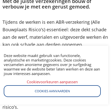
Met de juiste verzekeringen bouw of
verbouw je met een gerust gemoed.
Tijdens de werken is een ABR-verzekering (Alle
Bouwplaats Risico’s) essentieel: deze dekt schade
aan de werf, materialen en uitgevoerde werken én
kan ook schade aan derden opnemen.
Deze website maakt gebruik van functionele,
Bij discussies met aannemers of architecten biedt
analystische en marketingcookies. Deze cookies
een rechtsbijstandverzekering juridische
verzamelen anonieme gegevens over je surfgedrag
waarmee we de website beter laten werken en deze aan
ondersteuning.
jouw interesses aanpassen.
Cookievoorkeuren aanpassen
Zodra de woning is opgeleverd, sluit je best een
COOKIES AANVAARDEN
brandverzekering af om je woning en inboedel te
beschermen tegen brand, waterschade en andere
risico’s.