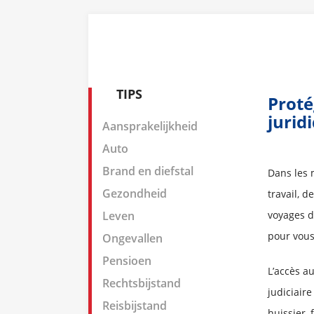
TIPS
Proté
jurid
Aansprakelijkheid
Auto
Brand en diefstal
Dans les 
Gezondheid
travail, d
Leven
voyages d
pour vous 
Ongevallen
Pensioen
L’accès au
Rechtsbijstand
judiciaire
Reisbijstand
huissier, 