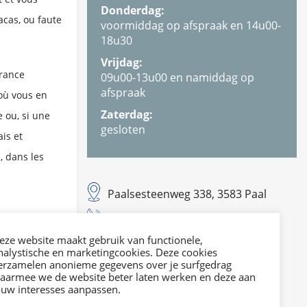
Donderdag:
acas, ou faute
voormiddag op afspraak en 14u00-
18u30
Vrijdag:
urance
09u00-13u00 en namiddag op
afspraak
 où vous en
Zaterdag:
e ou, si une
gesloten
is et
, dans les
Paalsesteenweg 338, 3583 Paal
T. 011 42 29 21
E. info@dvies.be
eze website maakt gebruik van functionele,
nalystische en marketingcookies. Deze cookies
erzamelen anonieme gegevens over je surfgedrag
Mail ons
aarmee we de website beter laten werken en deze aan
ouw interesses aanpassen.