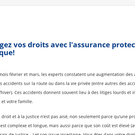
gez vos droits avec l'assurance protec
ique!
mois février et mars, les experts constatent une augmentation des 
es accidents sur la route ou dans la vie privée (entre autres des ac
’hiver). Ces accidents donnent souvent lieu à des litiges lourds et 
et votre famille.
 droit et à la justice n’est pas aisé, non seulement parce qu’une p
 est complexe et longue, mais aussi parce que son coût est élevé (av
frais de justice,…) et son issue incertaine. Vous êtes dans votre droi