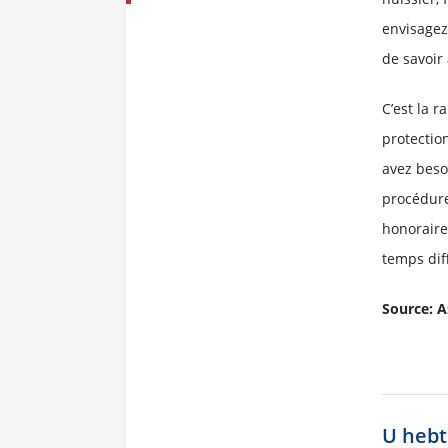
envisagez 
de savoir
C’est la r
protection
avez besoi
procédure
honoraires
temps diff
Source: A
U hebt