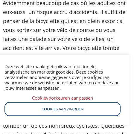
évidemment beaucoup de cas où les adultes ont
eux-aussi un risque accru d’accidents. Il suffit de
penser de la bicyclette qui est en plein essor : si
vous sortez sur votre vélo de course ou vous
faites une balade sur votre vélo de villes, un
accident est vite arrivé. Votre bicyclette tombe
contre une voiture ou vous roulez contre un
piéton. Sans une bonne police Responsabilité
Deze website maakt gebruik van functionele,
analystische en marketingcookies. Deze cookies
Civile Vie Privée, un tel accident banal peut vous
verzamelen anonieme gegevens over je surfgedrag
waarmee we de website beter laten werken en deze aan
coûter cher.
jouw interesses aanpassen.
Cookievoorkeuren aanpassen
Ou au contraire: peut-être que vous avez un
animal de compagnie ? Suppossons que votre
COOKIES AANVAARDEN
chien ou votre chat cours sur la route et fait
tomber un de ces nombreux cyclistes. Quelques