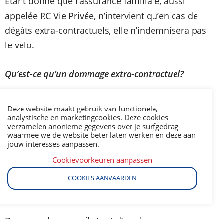
Etant donné que l’assurance familiale, aussi
appelée RC Vie Privée, n’intervient qu’en cas de
dégâts extra-contractuels, elle n’indemnisera pas
le vélo.
Qu’est-ce qu’un dommage extra-contractuel?
Quelques exemples.
Deze website maakt gebruik van functionele,
analystische en marketingcookies. Deze cookies
verzamelen anonieme gegevens over je surfgedrag
Votre fils joue au foot dans le jardin et envoie son
waarmee we de website beter laten werken en deze aan
ballon chez votre voisin, cassant une vitre.
jouw interesses aanpassen.
Cookievoorkeuren aanpassen
En circulant à pied ou à vélo sur la voie publique,
COOKIES AANVAARDEN
vous êtes distrait et forcez un automobiliste à un
écart qui provoque une collision avec dégâts.