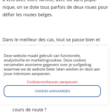
nique, on se dote tous parfois de deux roues pour
défier les routes belges.
Dans le meilleur des cas, tout se passe bien et
vous rentrez à la maison après une randonnée
agréable sans incident.
Deze website maakt gebruik van functionele,
analystische en marketingcookies. Deze cookies
verzamelen anonieme gegevens over je surfgedrag
waarmee we de website beter laten werken en deze aan
jouw interesses aanpassen.
Mais que faire quand soudainement la
Cookievoorkeuren aanpassen
chaîne de votre vélo se rompt ou vos freins
COOKIES AANVAARDEN
se bloquent ?
Que faire quand vous avez une crevaison en
cours de route ?