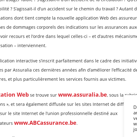
lité ? S’agissait-il d’un accident sur le chemin du travail ? Autant 
uations dont tient compte la nouvelle application Web des assureur
mes de dommages corporels des indications sur les assurances auxq
voir recours et l’ordre dans lequel celles-ci – et d’autres mécanism
sation – interviennent.
ication interactive s’inscrit parfaitement dans le cadre des initiati
s par Assuralia ces dernières années afin d’améliorer l’efficacité d
res, et plus particulièrement les services fournis aux victimes.
cation Web
www.assuralia.be
se trouve sur
, sous la rubri
ns », et sera également diffusée sur les sites Internet de différent
D
a
sur le site Internet de l’union professionnelle destiné aux
v
www.ABCassurance.be
ateurs
.
w
j