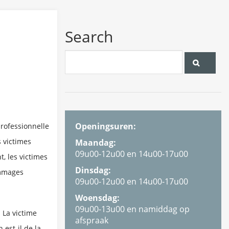
Search
Openingsuren:
professionnelle
 victimes
Maandag:
09u00-12u00 en 14u00-17u00
t, les victimes
Dinsdag:
ommages
09u00-12u00 en 14u00-17u00
Woensdag:
09u00-13u00 en namiddag op
 La victime
afspraak
 est-il de la