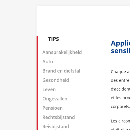
TIPS
Appli
sensi
Aansprakelijkheid
Auto
Brand en diefstal
Chaque acc
Gezondheid
des entre
Leven
d’accident
et les pr
Ongevallen
corporels
Pensioen
Rechtsbijstand
Les circo
Reisbijstand
était-elle