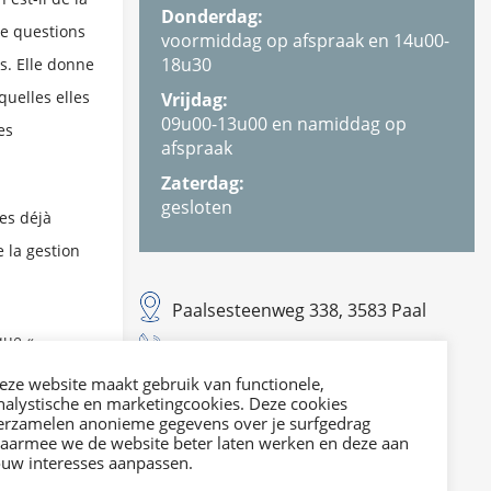
Donderdag:
de questions
voormiddag op afspraak en 14u00-
18u30
s. Elle donne
uelles elles
Vrijdag:
09u00-13u00 en namiddag op
es
afspraak
Zaterdag:
gesloten
ves déjà
e la gestion
Paalsesteenweg 338, 3583 Paal
que «
T. 011 42 29 21
s assureurs
E. info@dvies.be
eze website maakt gebruik van functionele,
nalystische en marketingcookies. Deze cookies
erzamelen anonieme gegevens over je surfgedrag
Mail ons
aarmee we de website beter laten werken en deze aan
ouw interesses aanpassen.