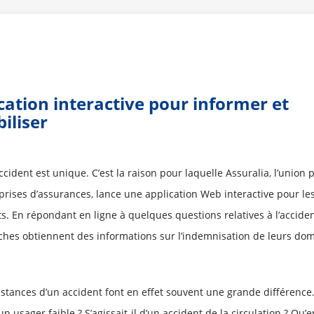
cation interactive pour informer et
biliser
ident est unique. C’est la raison pour laquelle Assuralia, l’union 
prises d’assurances, lance une application Web interactive pour les
s. En répondant en ligne à quelques questions relatives à l’acciden
oches obtiennent des informations sur l’indemnisation de leurs d
.
nstances d’un accident font en effet souvent une grande différence.
 un usager faible ? S’agissait-il d’un accident de la circulation ? Qu’en