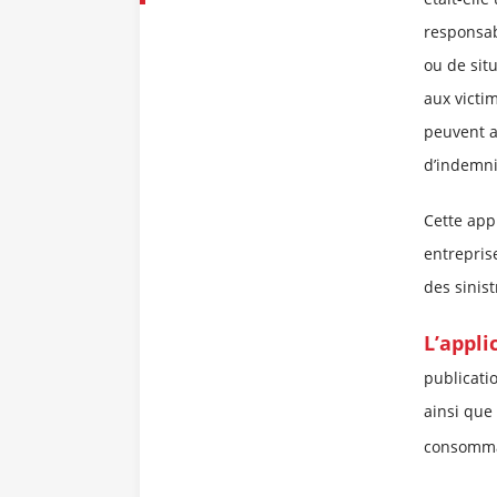
responsabi
ou de sit
aux victi
peuvent a
d’indemni
Cette appl
entreprise
des sinist
L’appli
publicatio
ainsi que 
consomm