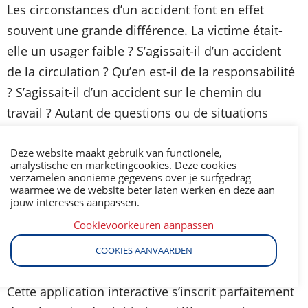
Les circonstances d’un accident font en effet
souvent une grande différence. La victime était-
elle un usager faible ? S’agissait-il d’un accident
de la circulation ? Qu’en est-il de la responsabilité
? S’agissait-il d’un accident sur le chemin du
travail ? Autant de questions ou de situations
dont tient compte la nouvelle application Web
des assureurs. Elle donne aux victimes de
Deze website maakt gebruik van functionele,
analystische en marketingcookies. Deze cookies
dommages corporels des indications sur les
verzamelen anonieme gegevens over je surfgedrag
waarmee we de website beter laten werken en deze aan
assurances auxquelles elles peuvent avoir
jouw interesses aanpassen.
recours et l’ordre dans lequel celles-ci – et
Cookievoorkeuren aanpassen
d’autres mécanismes d’indemnisation –
COOKIES AANVAARDEN
interviennent.
Cette application interactive s’inscrit parfaitement