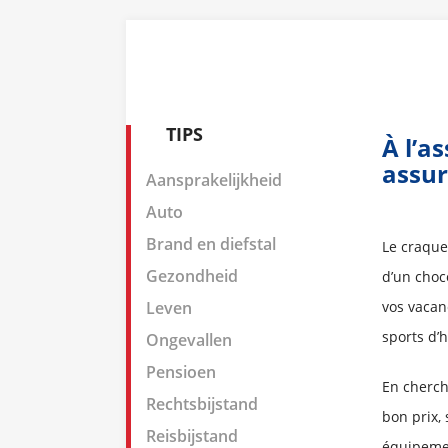
TIPS
À l’a
assur
Aansprakelijkheid
Auto
Brand en diefstal
Le craque
Gezondheid
d’un choc
Leven
vos vacan
sports d’h
Ongevallen
Pensioen
En cherch
Rechtsbijstand
bon prix,
Reisbijstand
équipemen