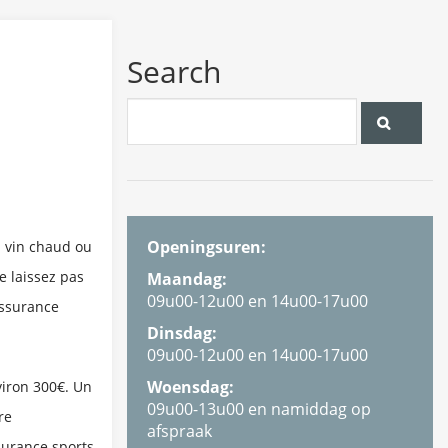
Search
Openingsuren:
n vin chaud ou
e laissez pas
Maandag:
09u00-12u00 en 14u00-17u00
assurance
Dinsdag:
09u00-12u00 en 14u00-17u00
Woensdag:
viron 300€. Un
09u00-13u00 en namiddag op
re
afspraak
surance sports