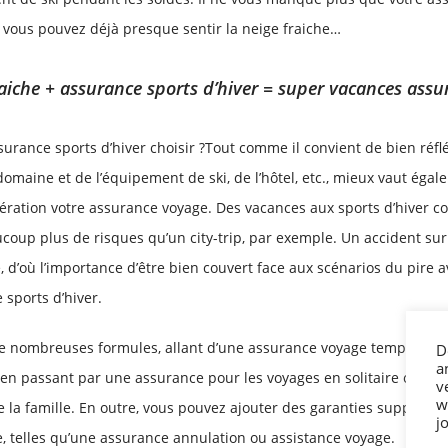
et vous pouvez déjà presque sentir la neige fraiche…
aiche + assurance sports d’hiver = super vacances assu
surance sports d’hiver choisir ?Tout comme il convient de bien réfl
domaine et de l’équipement de ski, de l’hôtel, etc., mieux vaut éga
ération votre assurance voyage. Des vacances aux sports d’hiver 
coup plus de risques qu’un city-trip, par exemple. Un accident sur 
é, d’où l’importance d’être bien couvert face aux scénarios du pire 
 sports d’hiver.
 de nombreuses formules, allant d’une assurance voyage temporaire
D
a
 en passant par une assurance pour les voyages en solitaire ou un
v
w
e la famille. En outre, vous pouvez ajouter des garanties supplémen
j
, telles qu’une assurance annulation ou assistance voyage.