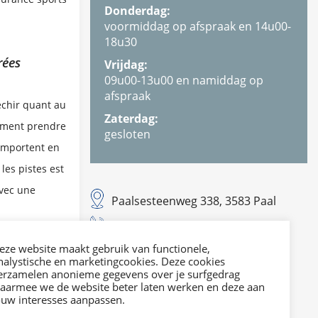
Donderdag:
voormiddag op afspraak en 14u00-
18u30
rées
Vrijdag:
09u00-13u00 en namiddag op
afspraak
échir quant au
Zaterdag:
lement prendre
gesloten
comportent en
les pistes est
avec une
Paalsesteenweg 338, 3583 Paal
T. 011 42 29 21
 à une
E. info@dvies.be
eze website maakt gebruik van functionele,
nalystische en marketingcookies. Deze cookies
e couverture
erzamelen anonieme gegevens over je surfgedrag
Mail ons
aarmee we de website beter laten werken en deze aan
taires à votre
ouw interesses aanpassen.